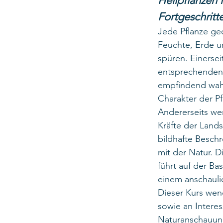
Heilpflanzen 
Fortgeschritt
Jede Pflanze ge
Feuchte, Erde u
spüren. Einerse
entsprechenden 
empfindend wahr
Charakter der P
Andererseits we
Kräfte der Land
bildhafte Beschr
mit der Natur. 
führt auf der B
einem anschaulic
Dieser Kurs wen
sowie an Interes
Naturanschauung