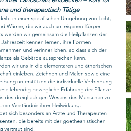
in ihrer Landschaft entdecken – Kurs für
ene und therapeutisch Tätige
deiht in einer spezifischen Umgebung von Licht,
nd Wärme, die wir auch am eigenen Körper
its werden wir gemeinsam die Heilpflanzen der
Jahreszeit kennen lernen, ihre Formen
nehmen und verinnerlichen, so dass sich der
flanze als Gebärde aussprechen kann.
rden wir uns in die elementaren und ätherischen
schaft einleben. Zeichnen und Malen sowie eine
eibung unterstützen die individuelle Verbindung
Diese lebendig-bewegliche Erfahrung der Pflanze
asis des dreigliedrigen Wesens des Menschen zu
hen Verständnis ihrer Heilwirkung.
det sich besonders an Ärzte und Therapeuten
senten, die bereits mit der goetheanistischen
 vertraut sind.