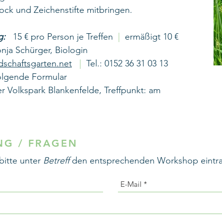
ock und Zeichenstifte mitbringen.
g:
15 € pro Person je Treffen
|
ermäßigt 10 €
ja Schürger, Biologin
dschaftsgarten.net
|
Tel.: 0152 36 31 03 13
olgende Formular
 Volkspark Blankenfelde, Treffpunkt: am
G / FRAGEN
itte unter
Betreff
den entsprechenden Workshop eintr