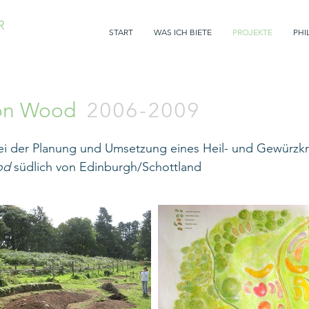
R
START
WAS ICH BIETE
PROJEKTE
PHI
ton Wood
2006-2009
ei der Planung und Umsetzung eines Heil- und Gewürzkr
od
südlich von Edinburgh/Schottland