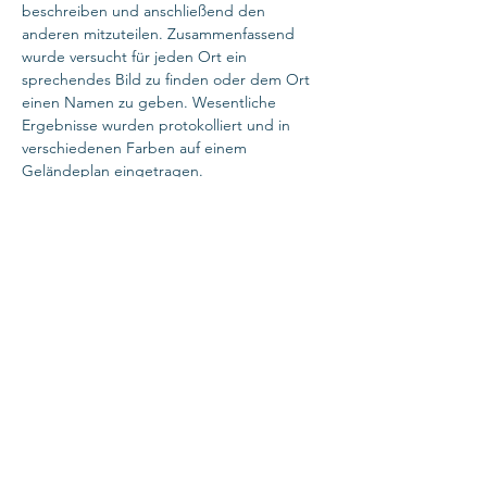
beschreiben und anschließend den
anderen mitzuteilen. Zusammenfassend
wurde versucht für jeden Ort ein
sprechendes Bild zu finden oder dem Ort
einen Namen zu geben. Wesentliche
Ergebnisse wurden protokolliert und in
verschiedenen Farben auf einem
Geländeplan eingetragen.
Für die Umgebung eines der
Hauptgebäude wurde anknüpfend an die
Idee der Landschaft als Organismus
folgendes Bild gefunden: der
Umgebungscharakter ist polar: einerseits
Verhärtung (sklerotisierter Kopf- und
Nervenpol - Asphaltbereiche) und
andererseits eine Form auflösende,
chaotische Tendenz
(Stoffwechselorganisation - Pionierwald), die
unvermittelt aufeinandertreffen.
Es fehlt die
ausgleichende rhythmische Mitte.