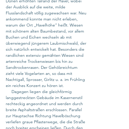
Dünen erhöhten Talrand der Havel, wobei
der Ausblick auf die weite, milde
Flusslandschaft völlig zugewachsen war. Neu
ankommend konnte man nicht erleben,
warum der Ort „Havelhöhe“ heißt. Wiesen
mit schönem alten Baumbestand, vor allem
Buchen und Eichen wechseln ab mit
überwiegend jüngerem Laubmischwald, der
sich natürlich entwickelt hat. Besonders die
randlichen extensiv gemähten Wiesen sind
artenreiche Trockenwiesen bis hin zu
Sandtrockenrasen. Der Gehölzreichtum
zieht viele Vogelarten an, so dass mit
Nachtigall, Sprosser, Girlitz u. a. im Frühling
ein reiches Konzert zu hören ist.
Dagegen liegen die gleichförmig
langgestreckten Gebäude im Kasernenstil
rechteckig angeordnet und werden durch
breite Asphaltstraßen erschlossen. Parallel
zur Hauptachse Richtung Havelböschung
verliefen graue Pflasterwege, die die Straße
noch breiter erscheinen ließen. Durch den