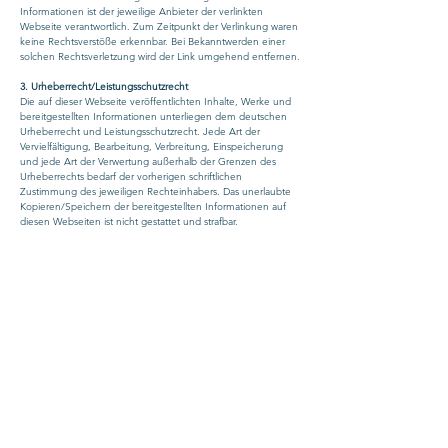
Informationen ist der jeweilige Anbieter der verlinkten
Webseite verantwortlich. Zum Zeitpunkt der Verlinkung waren
keine Rechtsverstöße erkennbar. Bei Bekanntwerden einer
solchen Rechtsverletzung wird der Link umgehend entfernen.
3. Urheberrecht/Leistungsschutzrecht
Die auf dieser Webseite veröffentlichten Inhalte, Werke und
bereitgestellten Informationen unterliegen dem deutschen
Urheberrecht und Leistungsschutzrecht. Jede Art der
Vervielfältigung, Bearbeitung, Verbreitung, Einspeicherung
und jede Art der Verwertung außerhalb der Grenzen des
Urheberrechts bedarf der vorherigen schriftlichen
Zustimmung des jeweiligen Rechteinhabers. Das unerlaubte
Kopieren/Speichern der bereitgestellten Informationen auf
diesen Webseiten ist nicht gestattet und strafbar.
4. Datenschutz
Durch den Besuch des Internetauftritts können Informationen
(Datum, Uhrzeit, aufgerufene Seite) über den Zugriff auf dem
Server gespeichert werden. Es werden keine
personenbezogenenen (z. B. Name, Anschrift oder E-Mail-
Adresse) Daten, gespeichert.
Sofern personenbezogene Daten erhoben werden, erfolgt
dies, sofern möglich, nur mit dem vorherigen Einverständnis
des Nutzers der Webseite. Eine Weitergabe der Daten an
Dritte findet ohne ausdrückliche Zustimmung des Nutzers
nicht statt.
Der Anbieter weist darauf hin, dass die Übertragung von
Daten im Internet (z. B. per E-Mail) Sicherheitslücken
aufweisen und ein lückenloser Schutz der Daten vor dem