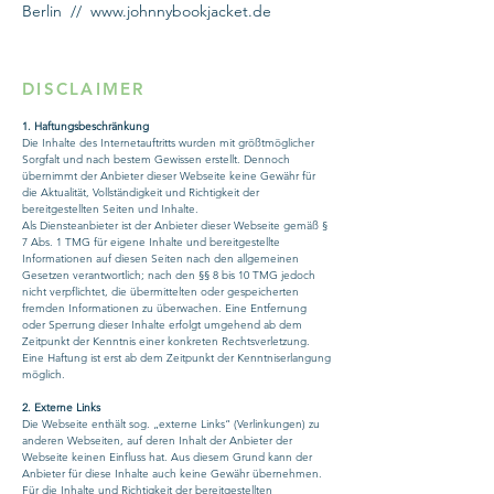
Berlin //
www.johnnybookjacket.de
DISCLAIMER
1. Haftungsbeschränkung
Die Inhalte des Internetauftritts wurden mit größtmöglicher
Sorgfalt und nach bestem Gewissen erstellt. Dennoch
übernimmt der Anbieter dieser Webseite keine Gewähr für
die Aktualität, Vollständigkeit und Richtigkeit der
bereitgestellten Seiten und Inhalte.
Als Diensteanbieter ist der Anbieter dieser Webseite gemäß §
7 Abs. 1 TMG für eigene Inhalte und bereitgestellte
Informationen auf diesen Seiten nach den allgemeinen
Gesetzen verantwortlich; nach den §§ 8 bis 10 TMG jedoch
nicht verpflichtet, die übermittelten oder gespeicherten
fremden Informationen zu überwachen. Eine Entfernung
oder Sperrung dieser Inhalte erfolgt umgehend ab dem
Zeitpunkt der Kenntnis einer konkreten Rechtsverletzung.
Eine Haftung ist erst ab dem Zeitpunkt der Kenntniserlangung
möglich.
2. Externe Links
Die Webseite enthält sog. „externe Links“ (Verlinkungen) zu
anderen Webseiten, auf deren Inhalt der Anbieter der
Webseite keinen Einfluss hat. Aus diesem Grund kann der
Anbieter für diese Inhalte auch keine Gewähr übernehmen.
Für die Inhalte und Richtigkeit der bereitgestellten