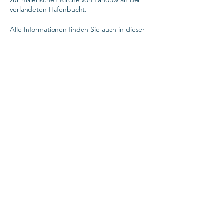
zur malerischen Kirche von Landow an der
verlandeten Hafenbucht.
Alle Informationen finden Sie auch in dieser
PDF-Datei:
SONJA SCHÜRGER
|
Stralsund
www.landschaftsgarten.net
Festnetz
+49 (0)3831 942 38 09
Mobil
+49 (0)152 02 07 54 18
info
@
landschaftsgarten.net
©
Sonja Schürger
|
IMPRESSUM