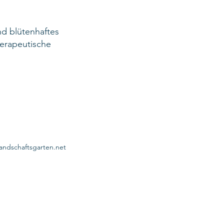
nd blütenhaftes
herapeutische
landschaftsgarten.net