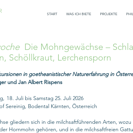
R
START
WAS ICH BIETE
PROJEKTE
PHI
woche
Die Mohngewächse – Schl
 Schöllkraut, Lerchensporn
ursionen in goetheanistischer Naturerfahrung in Österr
ger und Jan Albert Rispens
ag
, 18
. Juli bis Samstag 25. Juli 2026
f Sereinig, Bodental Kärnten, Österreich
e gliedern sich in die milchsaftführenden Arten, wozu
 der Hornmohn gehören, und in die milchsaftfreien Gat