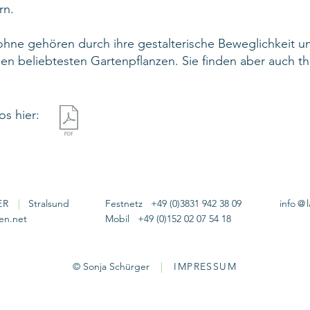
rn.
ohne gehören durch ihre gestalterische Beweglichkeit u
den beliebtesten Gartenpflanzen. Sie finden aber auch t
os hier:
ER
|
Stralsund
Festnetz +49 (0)3831 942 38 09
info
@
en.net
Mobil +49 (0)152 02 07 54 18
©
Sonja Schürger
|
IMPRESSUM