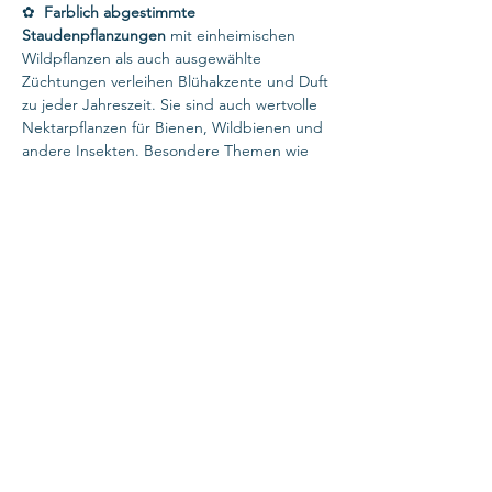
✿
Farblich abgestimmte
Staudenpflanzungen
mit einheimischen
Wildpflanzen als auch ausgewählte
Züchtungen verleihen Blühakzente und Duft
zu jeder Jahreszeit. Sie sind auch wertvolle
Nektarpflanzen für Bienen, Wildbienen und
andere Insekten. Besondere Themen wie
Heilkräuter- oder Schmetterlingsgärten
lassen sich leicht integrieren und schenken
außergewöhnliche Momente.
✿
Wildblumenwiesen
SONJA SCHÜRGER
|
Stralsund
www.landschaftsgarten.net
Festnetz
+49 (0)3831 942 38 09
Mobil
+49 (0)152 02 07 54 18